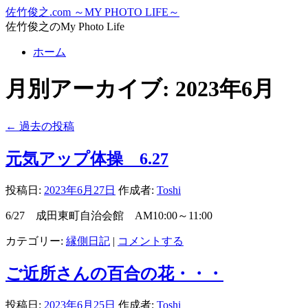
コ
佐竹俊之.com ～MY PHOTO LIFE～
ン
佐竹俊之のMy Photo Life
テ
ホーム
ン
ツ
月別アーカイブ:
2023年6月
へ
ス
キ
←
過去の投稿
ッ
プ
元気アップ体操 6.27
投稿日:
2023年6月27日
作成者:
Toshi
6/27 成田東町自治会館 AM10:00～11:00
カテゴリー:
縁側日記
|
コメントする
ご近所さんの百合の花・・・
投稿日:
2023年6月25日
作成者:
Toshi