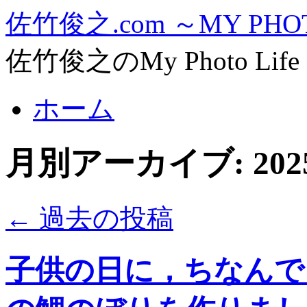
コ
佐竹俊之.com ～MY PHOT
ン
テ
佐竹俊之のMy Photo Life
ン
ツ
へ
ス
ホーム
キ
ッ
プ
月別アーカイブ:
20
←
過去の投稿
子供の日に，ちなんで