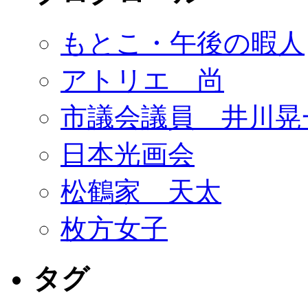
もとこ・午後の暇人
アトリエ 尚
市議会議員 井川晃
日本光画会
松鶴家 天太
枚方女子
タグ